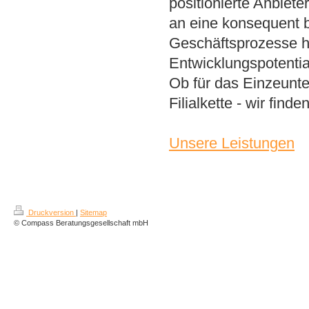
positionierte Anbiete
an eine konsequent be
Geschäftsprozesse ha
Entwicklungspotentia
Ob für das Einzeunt
Filialkette - wir finde
Unsere Leistungen
Unternehmensberatung
Consulting
Strategie
Druckversion
|
Sitemap
Coaching
© Compass Beratungsgesellschaft mbH
Reorganisation
Restrukturierung
Sanierung
Positionierung
Betriebsberatung
Organisationsberatung
Interimmanagement