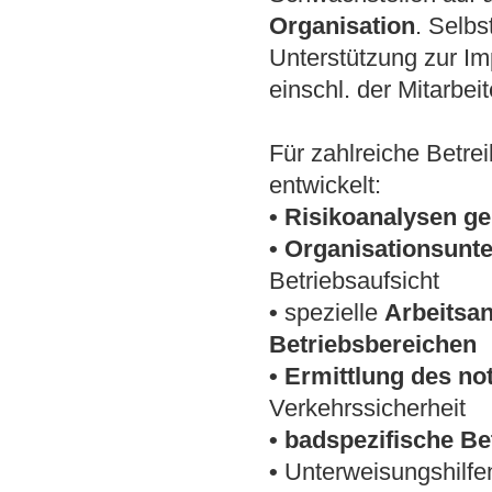
Organisation
. Selbs
Unterstützung zur Im
einschl. der Mitarbei
Für zahlreiche Betr
entwickelt:
• Risikoanalysen g
• Organisationsunt
Betriebsaufsicht
•
spezielle
Arbeitsan
Betriebsbereichen
• Ermittlung
des no
Verkehrssicherheit
• badspezifische B
•
Unterweisungshilfen 