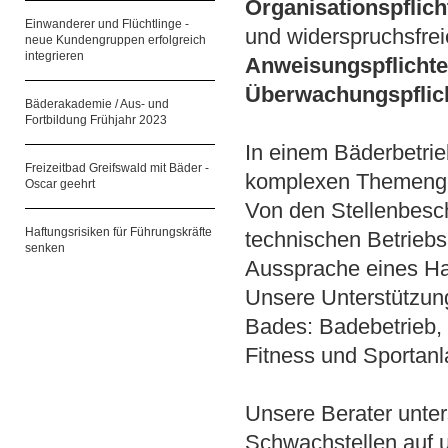
Organisationspflich
Einwanderer und Flüchtlinge -
und widerspruchsfrei
neue Kundengruppen erfolgreich
integrieren
Anweisungspflicht
Überwachungspflic
Bäderakademie / Aus- und
Fortbildung Frühjahr 2023
In einem Bäderbetrie
Freizeitbad Greifswald mit Bäder -
komplexen Themenge
Oscar geehrt
Von den Stellenbesc
Haftungsrisiken für Führungskräfte
technischen Betrieb
senken
Aussprache eines Ha
Unsere Unterstützung
Bades: Badebetrieb,
Fitness und Sportan
Unsere Berater unter
Schwachstellen auf u