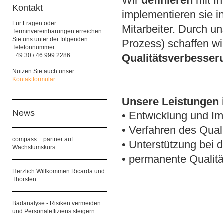
Wir
definieren
mit I
Kontakt
implementieren sie in
Für Fragen oder
Mitarbeiter. Durch u
Terminvereinbarungen erreichen
Sie uns unter der folgenden
Prozess) schaffen wi
Telefonnummer:
+49 30 / 46 999 2286
Qualitätsverbesser
Nutzen Sie auch unser
Kontaktformular
Unsere Leistungen 
News
• Entwicklung und I
• Verfahren des Quali
compass + partner auf
• Unterstützung bei d
Wachstumskurs
• permanente Qualit
Herzlich Willkommen Ricarda und
Thorsten
Badanalyse - Risiken vermeiden
und Personaleffiziens steigern